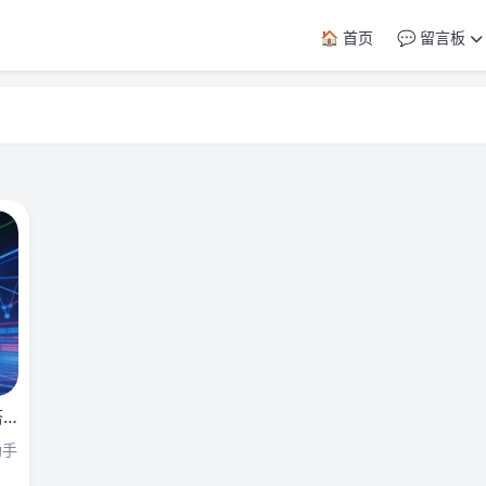
🏠️ 首页
💬 留言板
手
助手